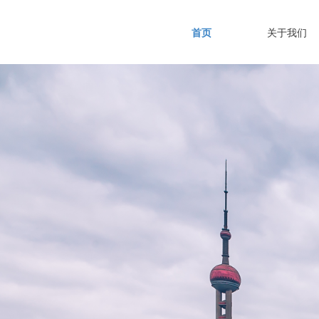
首页
关于我们
业赢得信赖 科技创造
成为特殊资产领域最具价值的公司