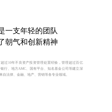
是一支年轻的团队
了朝气和创新精神
超过10年不良资产投资管理处置经验，管理超过百亿
 银行、地方AMC、国有平台、知名基金公司等建立深
来自法律、金融、地产、营销等各专业领域。