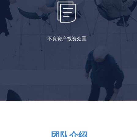
不良资产投资处置
团队介绍