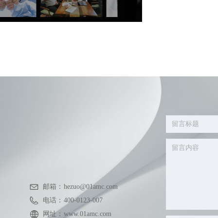
邮箱：
hezuo@01amc.com
电话：
400-0123-007
网址：
www.01amc.com